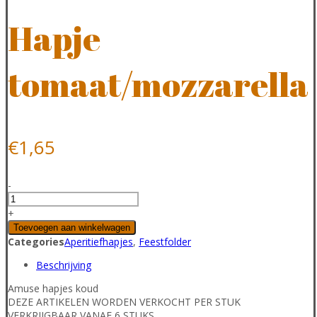
Hapje
tomaat/mozzarella
€
1,65
-
Hapje
tomaat/mozzarella
+
aantal
Toevoegen aan winkelwagen
Categories
Aperitiefhapjes
,
Feestfolder
Beschrijving
Amuse hapjes koud
DEZE ARTIKELEN WORDEN VERKOCHT PER STUK
VERKRIJGBAAR VANAF 6 STUKS