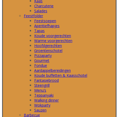
Kaas
Charcuterie
Salades
Feestfolder
Feestsoepen
Aperitiefhapjes
Tapas
Koude voorgerechten
Warme voorgerechten
Hoofdgerechten
Groentenschotel
Pizzaparty
Gourmet
Fondue
Aardappelbereidingen
Koude buffetten & Kaasschotel
Fantasiebrood
Steengrill
Menu’s
Teppanyaki
Walking dinner
Wokparty
Sauzen
Barbecue