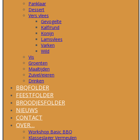
Panklaar
Dessert
Vers vlees
Gevogelte
Kalf/rund
Konijn
Lamsvlees
Varken
Wild
Vis
Groenten
Maaltijden
Zuivel/eieren
Drinken
BBQFOLDER
FEESTFOLDER
BROODJESFOLDER
NIEUWS
CONTACT
OVER…
Workshop Basic BBQ
Klasseslager Vermeulen