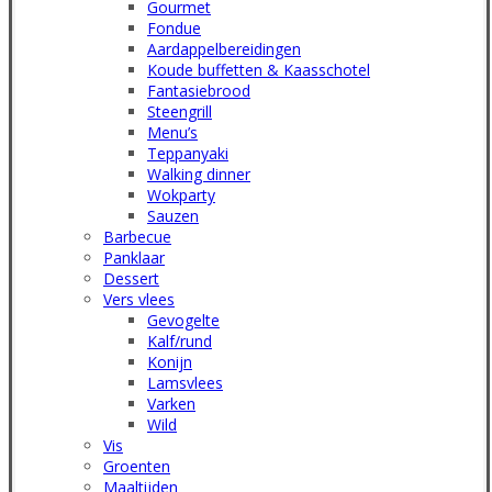
Gourmet
Fondue
Aardappelbereidingen
Koude buffetten & Kaasschotel
Fantasiebrood
Steengrill
Menu’s
Teppanyaki
Walking dinner
Wokparty
Sauzen
Barbecue
Panklaar
Dessert
Vers vlees
Gevogelte
Kalf/rund
Konijn
Lamsvlees
Varken
Wild
Vis
Groenten
Maaltijden