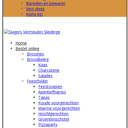
Bereiden en bewaren
Vers vlees
Korte lijn
Home
Bestel online
Broodjes
Broodbeleg
Kaas
Charcuterie
Salades
Feestfolder
Feestsoepen
Aperitiefhapjes
Tapas
Koude voorgerechten
Warme voorgerechten
Hoofdgerechten
Groentenschotel
Pizzaparty